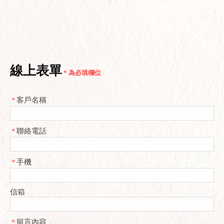
線上表單
* 為必填欄位
*
客戶名稱
*
聯絡電話
*
手機
信箱
*
留言內容