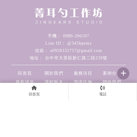
0980-206107
@345bpemz
a0958332757@gmail.com
台中市大里區新仁路二段239號
回首頁
關於我們
服務項目
案例分享
最新消息
課程報名
環境設施
聯絡我們
按摩
台中按摩
大里按摩
台中全身指壓
大里全身指壓
台中牛角撥經
回首頁
電話
大里牛角撥經
Designed by
揚京快客
Copyright © 2026
..
累積人氣: 94650